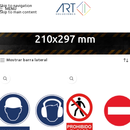
Skip to navigation
MENÚ
Skip to main content
210x297 mm
Inicio
CARTELERIA del producto
210x297 mm
Mostrando los 3 resultados
Mostrar barra lateral