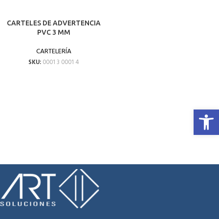
CARTELES DE ADVERTENCIA
PVC 3 MM
CARTELERÍA
SKU:
0001 3 0001 4
Abrir 