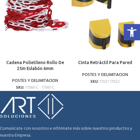
Abrir 
Cadena Polietileno Rollo De
Cinta Retráctil Para Pared
25m Eslabón 6mm
POSTES Y DELIMITACION
POSTES Y DELIMITACION
SKU:
17021 17022
SKU:
17060-C - 17061-C
Comunícate con nosotros e infórmate más sobre nuestros productos y
nuestra Empresa.