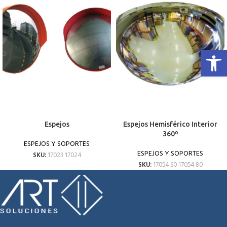
Abrir 
Espejos
Espejos Hemisférico Interior
360º
ESPEJOS Y SOPORTES
ESPEJOS Y SOPORTES
SKU:
17023 17024
SKU:
17054 60 17054 80