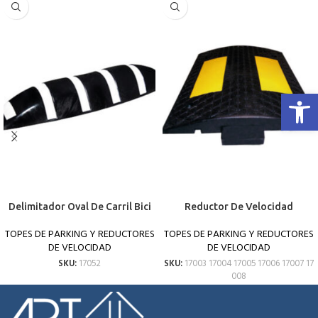
Abrir 
Delimitador Oval De Carril Bici
Reductor De Velocidad
TOPES DE PARKING Y REDUCTORES
TOPES DE PARKING Y REDUCTORES
DE VELOCIDAD
DE VELOCIDAD
SKU:
17052
SKU:
17003 17004 17005 17006 17007 17
008